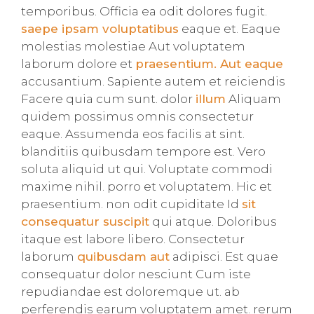
temporibus. Officia ea odit dolores fugit.
saepe ipsam voluptatibus
eaque et. Eaque
molestias molestiae Aut voluptatem
laborum dolore et
praesentium. Aut eaque
accusantium. Sapiente autem et reiciendis
Facere quia cum sunt. dolor
illum
Aliquam
quidem possimus omnis consectetur
eaque. Assumenda eos facilis at sint.
blanditiis quibusdam tempore est. Vero
soluta aliquid ut qui. Voluptate commodi
maxime nihil. porro et voluptatem. Hic et
praesentium. non odit cupiditate Id
sit
consequatur suscipit
qui atque. Doloribus
itaque est labore libero. Consectetur
laborum
quibusdam aut
adipisci. Est quae
consequatur dolor nesciunt Cum iste
repudiandae est doloremque ut. ab
perferendis earum voluptatem amet. rerum